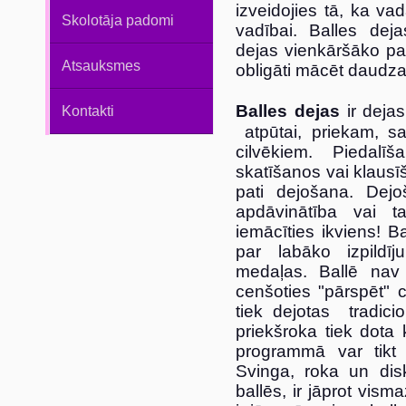
izveidojies tā, ka vad
Skolotāja padomi
vadībai. Balles deja
dejas vienkāršāko pa
Atsauksmes
obligāti mācēt daudza
Balles dejas
ir dejas
Kontakti
atpūtai, priekam, sa
cilvēkiem. Piedalī
skatīšanos vai klausīš
pati dejošana. Dej
apdāvinātība vai t
iemācīties ikviens! B
par labāko izpildīj
medaļas. Ballē nav p
cenšoties "pārspēt" ci
tiek dejotas tradici
priekšroka tiek dota
programmā var tikt 
Svinga, roka un disk
ballēs, ir jāprot vis