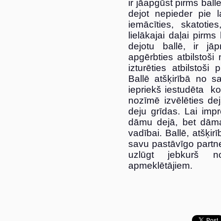
ir jāapgūst pirms ball
dejot nepieder pie l
iemācīties, skatotie
lielākajai daļai pirm
dejotu ballē, ir jāp
apgērbties atbilstoš
izturēties atbilstoši
Ballē atšķirībā no s
iepriekš iestudēta ko
nozīmē izvēlēties dej
deju grīdas. Lai imp
dāmu dejā, bet dāma
vadībai. Ballē, atšķi
savu pastāvīgo partne
uzlūgt jebkurš n
apmeklētājiem.