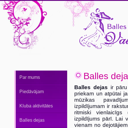
Balles dej
Par mums
Balles dejas
ir pāru
Piedāvājam
priekam un atpūtai ja
mūzikas pavadīju
izpildījumam ir rakstu
Kluba aktivitātes
ritmiski vienlaicīg
izpildījums pārī. Lai 
Balles dejas
vienam no dejotājiem 