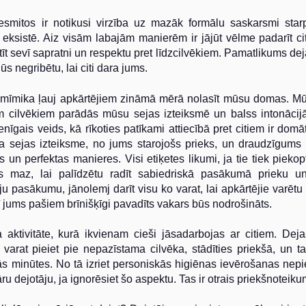
smitos ir notikusi virzība uz mazāk formālu saskarsmi starp
m eksistē. Aiz visām labajām manierēm ir jājūt vēlme padarīt ci
stīt sevī sapratni un respektu pret līdzcilvēkiem. Pamatlikums deja
jūs negribētu, lai citi dara jums.
īmika ļauj apkārtējiem zināmā mērā nolasīt mūsu domas. Mū
iem cilvēkiem parādās mūsu sejas izteiksmē un balss intonācijā
enīgais veids, kā rīkoties patīkami attiecībā pret citiem ir domā
 sejas izteiksme, no jums starojošs prieks, un draudzīgums 
n perfektas manieres. Visi etiķetes likumi, ja tie tiek piekop
s maz, lai palīdzētu radīt sabiedriskā pasākumā prieku u
ju pasākumu, jānolemj darīt visu ko varat, lai apkārtējie varētu 
rī jums pašiem brīnišķīgi pavadīts vakars būs nodrošināts.
a aktivitāte, kurā ikvienam cieši jāsadarbojas ar citiem. Deja
s varat pieiet pie nepazīstama cilvēka, stādīties priekšā, un ta
 minūtes. No tā izriet personiskās higiēnas ievērošanas nep
ru dejotāju, ja ignorēsiet šo aspektu. Tas ir otrais priekšnoteiku