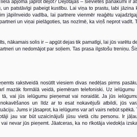
lielā apjomā jāprot dejot? Dejotājas
–
sievietes panākumi ir atk
, un patstāvīgi pabeigt kustību. Lai viņa to prastu, labi jāzina 
tim jāpilnveido vadība, lai partnere vienmēr reaģētu vajadzīga
partneri un viņai pielāgoties, tas nozīmē, ka viņš neprot vadīt. T
dīts, nākamais solis ir
–
apgūt dejas tik pamatīgi, lai jūs varētu 
artneri un nedomājot par soļiem. Tas prasa ilgstošu treniņu. Šis
eņemts rakstveidā nosūtīt viesiem divas nedēļas pirms pasāk
s arī mazāk formālā veidā, piemēram telefoniski. Uz ielūgumu i
o tā, vai jūs ielūgumu pieņemat vai noraidāt. Ja jūs ielūgu
okavēšanos un līdz ar to esat nokavējuši atbildi, jūs vara
tuāciju. Jums ir jāsaprot, ka ielūgums var arī vairs nebūt spēkā.
otāji jau var būt uzaicinājuši jūsu vietā citu personu. Ir jāļau
 vai nevar jūs pieņemt. Jāatceras, ka no rīkotāja viedokļa izska