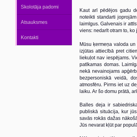
Skolotāja padomi
Kaut arī pēdējos gadu de
noteikti standarti joprojā
Atsauksmes
laimīgus. Galvenais ir attī
viens: nedarīt otram to, ko 
Kontakti
Mūsu ķermeņa valoda un m
izjūtas attiecībā pret cit
liekuļot nav iespējams. Vi
patīkamas domas. Laimīga
nekā nevainojams apģērbs u
bezpersoniskā veidā, do
atmosfēru. Pirms iet uz de
laiku. Ar šo domu prātā, a
Balles deja ir sabiedrisk
publiskā situācija, kur jū
savās rokās dažas nākošās
Jūs nevarat kļūt par populā