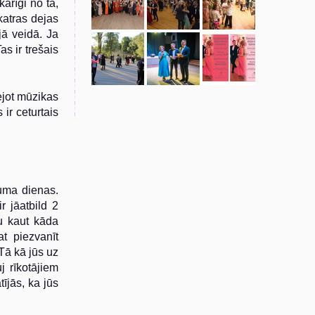
arīgi no tā,
katras dejas
jā veidā. Ja
as ir trešais
dejot mūzikas
 ir ceturtais
uma dienas.
r jāatbild 2
mu kaut kāda
t piezvanīt
 Tā kā jūs uz
j rīkotājiem
tījās, ka jūs