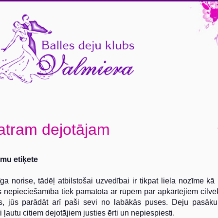
katram dejotājam
mu etiķete
ga norise, tādēļ atbilstošai uzvedībai ir tikpat liela nozīme kā
nepieciešamība tiek pamatota ar rūpēm par apkārtējiem cilvē
tos, jūs parādāt arī paši sevi no labākās puses. Deju pasāk
ai ļautu citiem dejotājiem justies ērti un nepiespiesti.