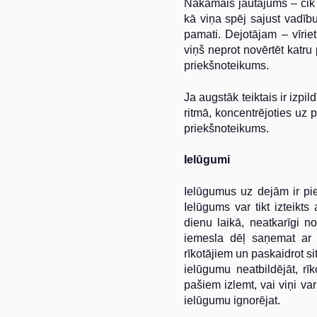
Nākamais jautājums – cik 
kā viņa spēj sajust vadību
pamati. Dejotājam
–
vīrie
viņš neprot novērtēt katru 
priekšnoteikums.
Ja augstāk teiktais ir izpil
ritmā, koncentrējoties uz p
priekšnoteikums.
Ielūgumi
Ielūgumus uz dejām ir pi
Ielūgums var tikt izteikt
dienu laikā, neatkarīgi n
iemesla dēļ saņemat ar n
rīkotājiem un paskaidrot si
ielūgumu neatbildējāt, rīk
pašiem izlemt, vai viņi var
ielūgumu ignorējat.