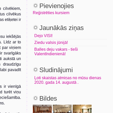
Pievienojies
 cilvēkiem,
Reģistrēties kursiem
tus cilvēkus
s etiķetei ir
Jaunākās ziņas
Dejo VISI!
su iekšējās
. Līdz ar to
Ziedu valsis jūnijā!
t par viņiem
Balles deju vakars - tieši
ir svarīgāks
Valentīndienienā!
ti aukstā un
n draudzīgu
Sludinājumi
labi pavadīt
Ļoti skaistas atmiņas no mūsu dienas
2020. gada 14. augustā .
s ir vienīgā
d turēt viņu
Bildes
ieciešamība.
ms.