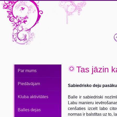
Tas jāzin 
Par mums
Piedāvājam
Sabiedrisko deju pasāku
Kluba aktivitātes
Balle ir sabiedriski nozīmī
Labu manieru ievērošanas 
cenšaties izcelt labo ci
Balles dejas
normas ir balstītas uz to, l