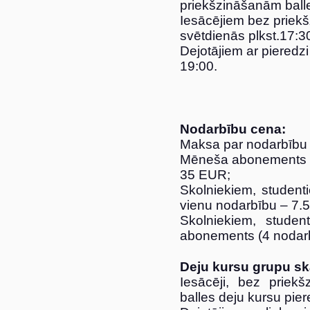
priekšzināšanām balle
Iesācējiem bez priek
svētdienās plkst.17:3
Dejotājiem ar pieredzi
19:00.
Nodarbību cena:
Maksa par nodarbību 
Mēneša abonements vi
35 EUR;
Skolniekiem, studen
vienu nodarbību – 7.
Skolniekiem, stude
abonements (4 nodar
Deju kursu grupu sk
Iesācēji, bez priek
balles deju kursu pie