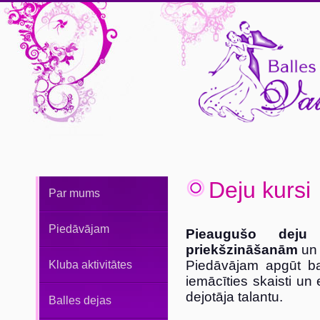
Deju kursi
Par mums
Piedāvājam
Pieaugušo deju
priekšzināšanām
un
Piedāvājam apgūt ba
Kluba aktivitātes
iemācīties skaisti un 
dejotāja talantu.
Balles dejas