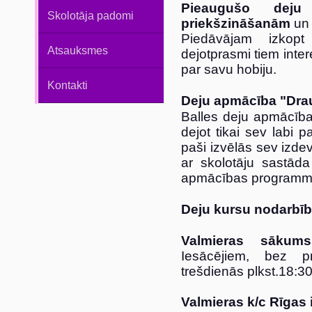
Pieaugušo deju
Skolotāja padomi
priekšzināšanām
un
Piedāvājam izkopt 
Atsauksmes
dejotprasmi tiem inte
par savu hobiju.
Kontakti
Deju apmācība "Dr
Balles deju apmācība
dejot tikai sev labi 
paši izvēlās sev izde
ar skolotāju sastāda
apmācības programm
Deju kursu nodarbīb
Valmieras sākums
Iesācējiem, bez pr
trešdienās plkst.18:30
Valmieras k/c Rīgas i