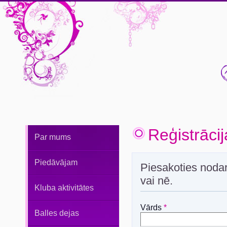
Reģistrāci
Par mums
Piedāvājam
Piesakoties nodar
vai nē.
Kluba aktivitātes
Vārds
*
Balles dejas