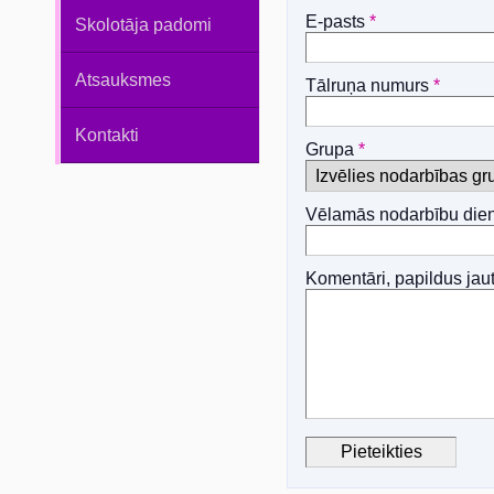
E-pasts
*
Skolotāja padomi
Atsauksmes
Tālruņa numurs
*
Kontakti
Grupa
*
Vēlamās nodarbību die
Komentāri, papildus jau