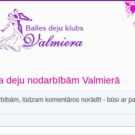
ja deju nodarbībām Valmierā
bībām, lūdzam komentāros norādīt - būsi ar pa