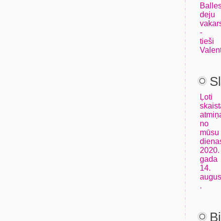
Balle
deju
vakar
-
tieši
Valen
S
Ļoti
skais
atmiņ
no
mūsu
diena
2020.
gada
14.
augus
.
B