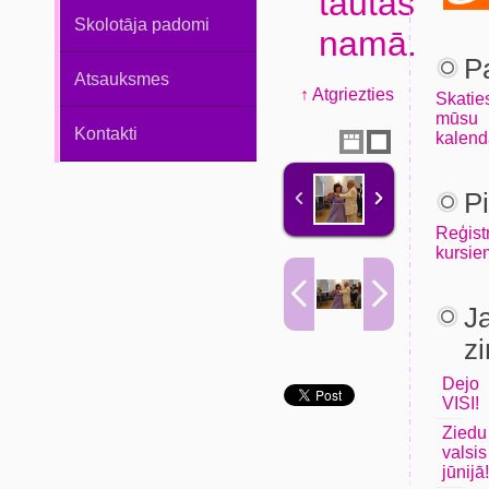
tautas
Skolotāja padomi
namā.
P
Atsauksmes
↑ Atgriezties
Skatie
mūsu
Kontakti
kalend
Pi
Reģist
kursie
J
z
Dejo
VISI!
Ziedu
valsis
jūnijā!